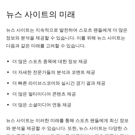
뉴스 사이트의 미래
뉴스 사이트는 지속적으로 발전하여 스포츠 팬들에게 더 많은
정보와 분석을 제공할 수 있습니다. 이를 위해 뉴스 사이트는
다음과 같은 미래를 고려할 수 있습니다.
더 많은 스포츠 종목에 대한 정보 제공
더 자세한 전문가들의 분석과 코멘트 제공
더 빠른 라이브스코어와 실시간 경기 결과 제공
더 많은 멀티미디어 콘텐츠 제공
더 많은 소셜미디어 연동 제공
뉴스 사이트는 이러한 미래를 통해 스포츠 팬들에게 최신 정보
와 분석을 제공할 수 있습니다. 또한, 뉴스 사이트는 다양한 스