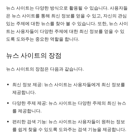
뉴스 사이트는 다양한 방식으로 활용될 수 있습니다. 사용자들
은 뉴스 사이트를 통해 최신 정보를 얻을 수 있고, 자신의 관심
있는 주제에 대한 뉴스를 찾아 볼 수 있습니다. 또한, 뉴스 사이
트는 사용자들이 다양한 주제에 대한 최신 정보를 얻을 수 있
도록 도와주는 중요한 역할을 합니다.
뉴스 사이트의 장점
뉴스 사이트의 장점은 다음과 같습니다.
최신 정보 제공: 뉴스 사이트는 사용자들에게 최신 정보를
제공합니다.
다양한 주제 제공: 뉴스 사이트는 다양한 주제의 최신 뉴스
를 제공합니다.
편리한 검색 기능: 뉴스 사이트는 사용자들이 원하는 정보
를 쉽게 찾을 수 있도록 도와주는 검색 기능을 제공합니다.