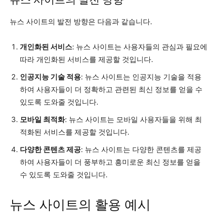
뉴스 사이트의 발전 방향은 다음과 같습니다.
개인화된 서비스
: 뉴스 사이트는 사용자들의 관심과 필요에
따라 개인화된 서비스를 제공할 것입니다.
인공지능 기술 적용
: 뉴스 사이트는 인공지능 기술을 적용
하여 사용자들이 더 정확하고 관련된 최신 정보를 얻을 수
있도록 도와줄 것입니다.
모바일 최적화
: 뉴스 사이트는 모바일 사용자들을 위해 최
적화된 서비스를 제공할 것입니다.
다양한 콘텐츠 제공
: 뉴스 사이트는 다양한 콘텐츠를 제공
하여 사용자들이 더 풍부하고 흥미로운 최신 정보를 얻을
수 있도록 도와줄 것입니다.
뉴스 사이트의 활용 예시