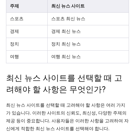
주제
최신 뉴스 사이트
스포츠
스포츠 최신 뉴스
경제
경제 최신 뉴스
정치
정치 최신 뉴스
여행
여행 최신 뉴스
최신 뉴스 사이트를 선택할 때 고
려해야 할 사항은 무엇인가?
최신 뉴스 사이트를 선택할 때 고려해야 할 사항은 여러 가지
가 있습니다. 이러한 사이트의 신뢰도, 최신성, 다양한 주제의
제공 등이 중요합니다. 사용자들은 이러한 사항을 고려하여 자
신에게 적합한 최신 뉴스 사이트를 선택해야 합니다.