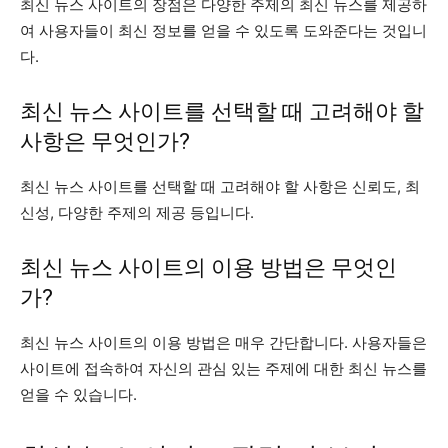
최신 뉴스 사이트의 장점은 다양한 주제의 최신 뉴스를 제공하
여 사용자들이 최신 정보를 얻을 수 있도록 도와준다는 것입니
다.
최신 뉴스 사이트를 선택할 때 고려해야 할
사항은 무엇인가?
최신 뉴스 사이트를 선택할 때 고려해야 할 사항은 신뢰도, 최
신성, 다양한 주제의 제공 등입니다.
최신 뉴스 사이트의 이용 방법은 무엇인
가?
최신 뉴스 사이트의 이용 방법은 매우 간단합니다. 사용자들은
사이트에 접속하여 자신의 관심 있는 주제에 대한 최신 뉴스를
얻을 수 있습니다.