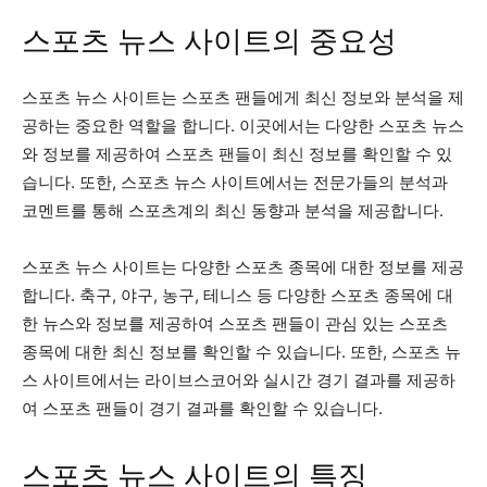
스포츠 뉴스 사이트의 중요성
스포츠 뉴스 사이트는 스포츠 팬들에게 최신 정보와 분석을 제
공하는 중요한 역할을 합니다. 이곳에서는 다양한 스포츠 뉴스
와 정보를 제공하여 스포츠 팬들이 최신 정보를 확인할 수 있
습니다. 또한, 스포츠 뉴스 사이트에서는 전문가들의 분석과
코멘트를 통해 스포츠계의 최신 동향과 분석을 제공합니다.
스포츠 뉴스 사이트는 다양한 스포츠 종목에 대한 정보를 제공
합니다. 축구, 야구, 농구, 테니스 등 다양한 스포츠 종목에 대
한 뉴스와 정보를 제공하여 스포츠 팬들이 관심 있는 스포츠
종목에 대한 최신 정보를 확인할 수 있습니다. 또한, 스포츠 뉴
스 사이트에서는 라이브스코어와 실시간 경기 결과를 제공하
여 스포츠 팬들이 경기 결과를 확인할 수 있습니다.
스포츠 뉴스 사이트의 특징