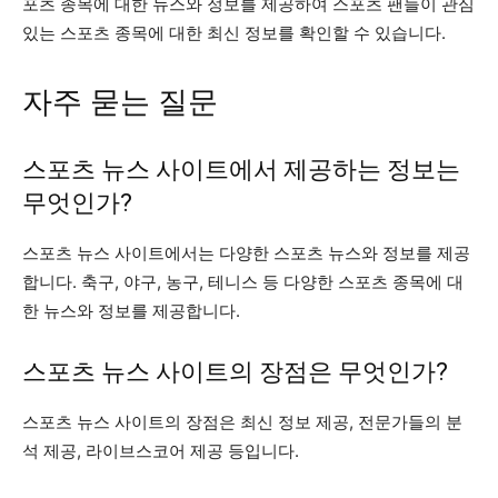
포츠 종목에 대한 뉴스와 정보를 제공하여 스포츠 팬들이 관심
있는 스포츠 종목에 대한 최신 정보를 확인할 수 있습니다.
자주 묻는 질문
스포츠 뉴스 사이트에서 제공하는 정보는
무엇인가?
스포츠 뉴스 사이트에서는 다양한 스포츠 뉴스와 정보를 제공
합니다. 축구, 야구, 농구, 테니스 등 다양한 스포츠 종목에 대
한 뉴스와 정보를 제공합니다.
스포츠 뉴스 사이트의 장점은 무엇인가?
스포츠 뉴스 사이트의 장점은 최신 정보 제공, 전문가들의 분
석 제공, 라이브스코어 제공 등입니다.