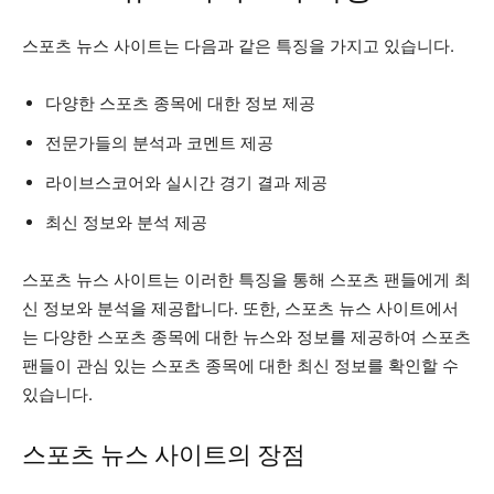
스포츠 뉴스 사이트는 다음과 같은 특징을 가지고 있습니다.
다양한 스포츠 종목에 대한 정보 제공
전문가들의 분석과 코멘트 제공
라이브스코어와 실시간 경기 결과 제공
최신 정보와 분석 제공
스포츠 뉴스 사이트는 이러한 특징을 통해 스포츠 팬들에게 최
신 정보와 분석을 제공합니다. 또한, 스포츠 뉴스 사이트에서
는 다양한 스포츠 종목에 대한 뉴스와 정보를 제공하여 스포츠
팬들이 관심 있는 스포츠 종목에 대한 최신 정보를 확인할 수
있습니다.
스포츠 뉴스 사이트의 장점