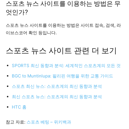
스포츠 뉴스 사이트를 이용하는 방법은 무
엇인가?
스포츠 뉴스 사이트를 이용하는 방법은 사이트 접속, 검색, 라
이브스코어 확인 등입니다.
스포츠 뉴스 사이트 관련 더 보기
SPORTS 최신 동향과 분석: 세계적인 스포츠계의 모든 것
BGC to Muntinlupa: 필리핀 여행을 위한 교통 가이드
스포츠 최신 뉴스: 스포츠계의 최신 동향과 분석
최신 스포츠 뉴스: 스포츠계의 최신 동향과 분석
HTC 홈
참고 자료:
스포츠 베팅 – 위키백과