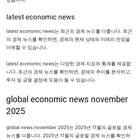
latest economic news
latest economic news는 최근의 경제 뉴스를 다룹니다. 최근
의 경제 뉴스를 확인하면, 경제의 현재 상태와 미래의 전망을
이해할 수 있습니다.
latest economic news는 다양한 경제 지표와 통계를 제공합
니다. 최근의 경제 뉴스를 확인하면, 경제의 추이를 분석하고,
투자 및 금융 결정에 도움이 될 수 있습니다.
global economic news november
2025
global news november 2025는 2025년 11월의 글로벌 경제
뉴스를 다룹니다. 2025년 11월의 글로벌 경제 뉴스를 확인하