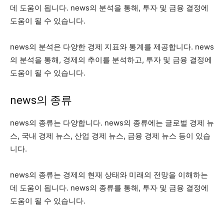
데 도움이 됩니다. news의 분석을 통해, 투자 및 금융 결정에
도움이 될 수 있습니다.
news의 분석은 다양한 경제 지표와 통계를 제공합니다. news
의 분석을 통해, 경제의 추이를 분석하고, 투자 및 금융 결정에
도움이 될 수 있습니다.
news의 종류
news의 종류는 다양합니다. news의 종류에는 글로벌 경제 뉴
스, 국내 경제 뉴스, 산업 경제 뉴스, 금융 경제 뉴스 등이 있습
니다.
news의 종류는 경제의 현재 상태와 미래의 전망을 이해하는
데 도움이 됩니다. news의 종류를 통해, 투자 및 금융 결정에
도움이 될 수 있습니다.