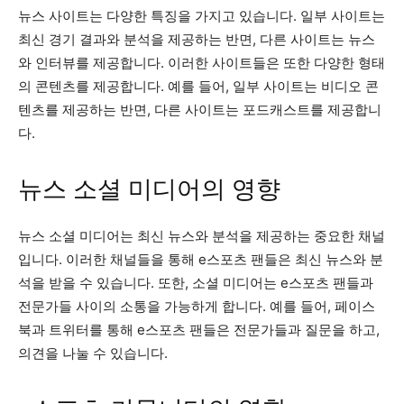
뉴스 사이트는 다양한 특징을 가지고 있습니다. 일부 사이트는
최신 경기 결과와 분석을 제공하는 반면, 다른 사이트는 뉴스
와 인터뷰를 제공합니다. 이러한 사이트들은 또한 다양한 형태
의 콘텐츠를 제공합니다. 예를 들어, 일부 사이트는 비디오 콘
텐츠를 제공하는 반면, 다른 사이트는 포드캐스트를 제공합니
다.
뉴스 소셜 미디어의 영향
뉴스 소셜 미디어는 최신 뉴스와 분석을 제공하는 중요한 채널
입니다. 이러한 채널들을 통해 e스포츠 팬들은 최신 뉴스와 분
석을 받을 수 있습니다. 또한, 소셜 미디어는 e스포츠 팬들과
전문가들 사이의 소통을 가능하게 합니다. 예를 들어, 페이스
북과 트위터를 통해 e스포츠 팬들은 전문가들과 질문을 하고,
의견을 나눌 수 있습니다.