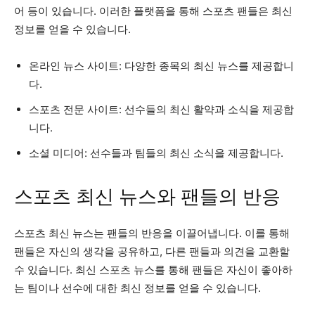
어 등이 있습니다. 이러한 플랫폼을 통해 스포츠 팬들은 최신
정보를 얻을 수 있습니다.
온라인 뉴스 사이트: 다양한 종목의 최신 뉴스를 제공합니
다.
스포츠 전문 사이트: 선수들의 최신 활약과 소식을 제공합
니다.
소셜 미디어: 선수들과 팀들의 최신 소식을 제공합니다.
스포츠 최신 뉴스와 팬들의 반응
스포츠 최신 뉴스는 팬들의 반응을 이끌어냅니다. 이를 통해
팬들은 자신의 생각을 공유하고, 다른 팬들과 의견을 교환할
수 있습니다. 최신 스포츠 뉴스를 통해 팬들은 자신이 좋아하
는 팀이나 선수에 대한 최신 정보를 얻을 수 있습니다.