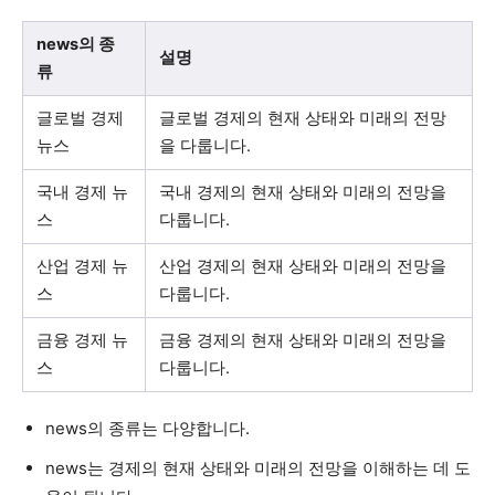
news의 종
설명
류
글로벌 경제
글로벌 경제의 현재 상태와 미래의 전망
뉴스
을 다룹니다.
국내 경제 뉴
국내 경제의 현재 상태와 미래의 전망을
스
다룹니다.
산업 경제 뉴
산업 경제의 현재 상태와 미래의 전망을
스
다룹니다.
금융 경제 뉴
금융 경제의 현재 상태와 미래의 전망을
스
다룹니다.
news의 종류는 다양합니다.
news는 경제의 현재 상태와 미래의 전망을 이해하는 데 도