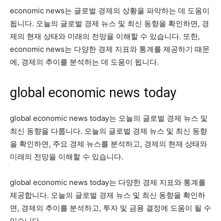
economic news는 글로벌 경제의 상황을 파악하는 데 도움이
됩니다. 오늘의 글로벌 경제 뉴스 및 최신 동향을 확인하면, 경
제의 현재 상태와 미래의 전망을 이해할 수 있습니다. 또한,
economic news는 다양한 경제 지표와 통계를 제공하기 때문
에, 경제의 추이를 분석하는 데 도움이 됩니다.
global economic news today
global economic news today는 오늘의 글로벌 경제 뉴스 및
최신 동향을 다룹니다. 오늘의 글로벌 경제 뉴스 및 최신 동향
을 확인하면, 주요 경제 뉴스를 분석하고, 경제의 현재 상태와
미래의 전망을 이해할 수 있습니다.
global economic news today는 다양한 경제 지표와 통계를
제공합니다. 오늘의 글로벌 경제 뉴스 및 최신 동향을 확인하
면, 경제의 추이를 분석하고, 투자 및 금융 결정에 도움이 될 수
있습니다.