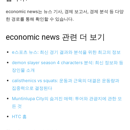
economic news는 뉴스 기사, 경제 보고서, 경제 분석 등 다양
한 경로를 통해 확인할 수 있습니다.
economic news 관련 더 보기
e스포츠 뉴스: 최신 경기 결과와 분석을 위한 최고의 정보
demon slayer season 4 characters 분석: 최신 정보와 등
장인물 소개
calisthenics vs squats: 운동과 근육의 대결은 운동량과
집중력으로 결정된다
Muntinlupa City의 숨겨진 매력: 투어와 관광지에 관한 모
든 것
HTC 홈