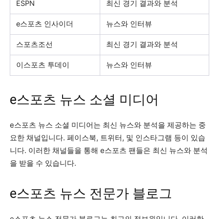
ESPN
최신 경기 결과와 분석
e스포츠 인사이더
뉴스와 인터뷰
스포츠조선
최신 경기 결과와 분석
이스포츠 투데이
뉴스와 인터뷰
e스포츠 뉴스 소셜 미디어
e스포츠 뉴스 소셜 미디어는 최신 뉴스와 분석을 제공하는 중
요한 채널입니다. 페이스북, 트위터, 및 인스타그램 등이 있습
니다. 이러한 채널들을 통해 e스포츠 팬들은 최신 뉴스와 분석
을 받을 수 있습니다.
e스포츠 뉴스 전문가 블로그
e스포츠 뉴스 전문가 블로그는 최고의 정보원입니다. 이러한