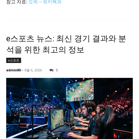
참고 자료:
도박 – 위키백과
e스포츠 뉴스: 최신 경기 결과와 분
석을 위한 최고의 정보
e스포츠
admin00
-
8월 6, 2026
0