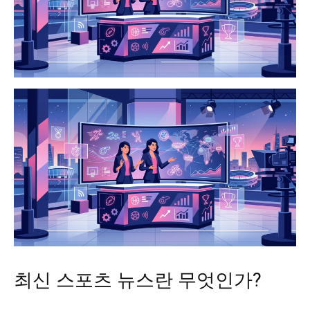
최신 스포츠 뉴스란 무엇인가?