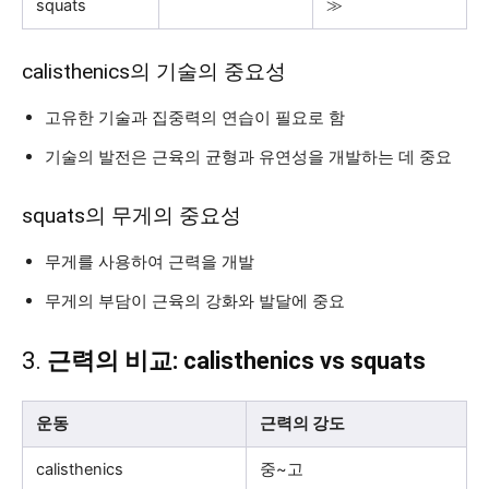
squats
≫
calisthenics의 기술의 중요성
고유한 기술과 집중력의 연습이 필요로 함
기술의 발전은 근육의 균형과 유연성을 개발하는 데 중요
squats의 무게의 중요성
무게를 사용하여 근력을 개발
무게의 부담이 근육의 강화와 발달에 중요
3.
근력의 비교: calisthenics vs squats
운동
근력의 강도
calisthenics
중~고