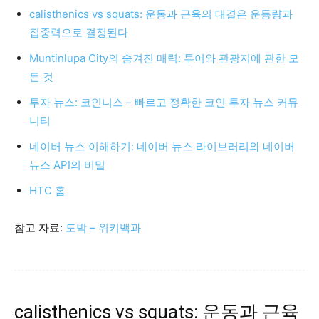
calisthenics vs squats: 운동과 근육의 대결은 운동량과
집중력으로 결정된다
Muntinlupa City의 숨겨진 매력: 투어와 관광지에 관한 모
든 것
투자 뉴스: 코인니스 – 빠르고 정확한 코인 투자 뉴스 커뮤
니티
네이버 뉴스 이해하기: 네이버 뉴스 라이브러리와 네이버
뉴스 API의 비밀
HTC 홈
참고 자료:
도박 – 위키백과
calisthenics vs squats: 운동과 근육