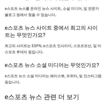
e스포츠 뉴스를 온라인 뉴스 사이트, 소셜 미디어, 및 전문가
블로그 등에서 찾을 수 있습니다.
e스포츠 뉴스 사이트 중에서 최고의 사이
트는 무엇인가요?
최고의 사이트는 ESPN, e스포츠 인사이더, 스포츠조선, 및 이
스포츠 투데이 등입니다.
e스포츠 뉴스 소셜 미디어는 무엇인가요?
e스포츠 뉴스 소셜 미디어는 페이스북, 트위터, 및 인스타그램
등입니다.
e스포츠 뉴스 관련 더 보기