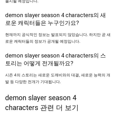
출시될 예정입니다.
demon slayer season 4 characters의 새
로운 캐릭터들은 누구인가요?
현재까지 공식적인 정보는 발표되지 않았습니다. 하지만 곧 새
로운 캐릭터들의 정보가 공개될 예정입니다.
demon slayer season 4 characters의 스
토리는 어떻게 전개될까요?
시즌 4의 스토리는 새로운 도깨비와의 대결, 새로운 능력의 개
발 등 다양한 전개가 기대됩니다.
demon slayer season 4
characters 관련 더 보기