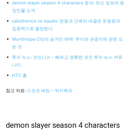
demon slayer season 4 characters 분석: 최신 정보와 등
장인물 소개
calisthenics vs squats: 운동과 근육의 대결은 운동량과
집중력으로 결정된다
Muntinlupa City의 숨겨진 매력: 투어와 관광지에 관한 모
든 것
투자 뉴스: 코인니스 – 빠르고 정확한 코인 투자 뉴스 커뮤
니티
HTC 홈
참고 자료:
스포츠 베팅 – 위키백과
demon slayer season 4 characters