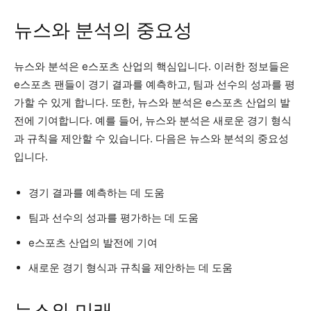
뉴스와 분석의 중요성
뉴스와 분석은 e스포츠 산업의 핵심입니다. 이러한 정보들은
e스포츠 팬들이 경기 결과를 예측하고, 팀과 선수의 성과를 평
가할 수 있게 합니다. 또한, 뉴스와 분석은 e스포츠 산업의 발
전에 기여합니다. 예를 들어, 뉴스와 분석은 새로운 경기 형식
과 규칙을 제안할 수 있습니다. 다음은 뉴스와 분석의 중요성
입니다.
경기 결과를 예측하는 데 도움
팀과 선수의 성과를 평가하는 데 도움
e스포츠 산업의 발전에 기여
새로운 경기 형식과 규칙을 제안하는 데 도움