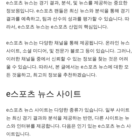
e스포츠 뉴스는 경기 결과, 분석, 및 뉴스를 제공하는 중요한
정보원입니다. e스포츠 팬들은 최신 뉴스와 분석을 통해 경기
결과를 예측하고, 팀과 선수의 성과를 평가할 수 있습니다. 따
라서, e스포츠 뉴스는 e스포츠 산업의 핵심입니다.
e스포츠 뉴스는 다양한 채널을 통해 제공됩니다. 온라인 뉴스
사이트, 소셜 미디어, 및 전문가 블로그 등이 있습니다. 그러나,
이러한 채널들 중에서 신뢰할 수 있는 정보을 찾는 것은 어려
울 수 있습니다. 따라서, 본 글에서는 e스포츠 뉴스에 대한 모
든 것을하고, 최고의 정보을 추천하겠습니다.
e스포츠 뉴스 사이트
e스포츠 뉴스 사이트는 다양한 종류가 있습니다. 일부 사이트
는 최신 경기 결과와 분석을 제공하는 반면, 다른 사이트는 뉴
스와 인터뷰를 제공합니다. 다음은 인기 있는 e스포츠 뉴스 사
이트입니다.