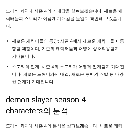
도깨비 퇴치대 시즌 4의 기대감을 살펴보겠습니다. 새로운 캐
릭터들과 스토리가 어떻게 기대감을 높일지 확인해 보겠습니
다.
새로운 캐릭터들의 등장: 시즌 4에서 새로운 캐릭터들이 등
장할 예정이며, 기존의 캐릭터들과 어떻게 상호작용할지
기대됩니다.
스토리의 전개: 시즌 4의 스토리가 어떻게 전개될지 기대됩
니다. 새로운 도깨비와의 대결, 새로운 능력의 개발 등 다양
한 전개가 기대됩니다.
demon slayer season 4
characters의 분석
도깨비 퇴치대 시즌 4의 분석을 살펴보겠습니다. 새로운 캐릭