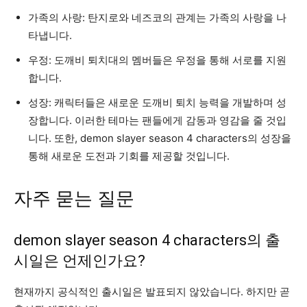
가족의 사랑: 탄지로와 네즈코의 관계는 가족의 사랑을 나
타냅니다.
우정: 도깨비 퇴치대의 멤버들은 우정을 통해 서로를 지원
합니다.
성장: 캐릭터들은 새로운 도깨비 퇴치 능력을 개발하며 성
장합니다. 이러한 테마는 팬들에게 감동과 영감을 줄 것입
니다. 또한, demon slayer season 4 characters의 성장을
통해 새로운 도전과 기회를 제공할 것입니다.
자주 묻는 질문
demon slayer season 4 characters의 출
시일은 언제인가요?
현재까지 공식적인 출시일은 발표되지 않았습니다. 하지만 곧