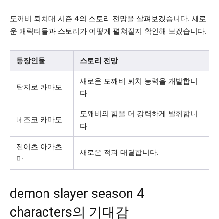
도깨비 퇴치대 시즌 4의 스토리 전망을 살펴보겠습니다. 새로
운 캐릭터들과 스토리가 어떻게 펼쳐질지 확인해 보겠습니다.
등장인물
스토리 전망
새로운 도깨비 퇴치 능력을 개발합니
탄지로 카마도
다.
도깨비의 힘을 더 강력하게 발휘합니
네즈코 카마도
다.
젠이츠 아가츠
새로운 적과 대결합니다.
마
demon slayer season 4
characters의 기대감