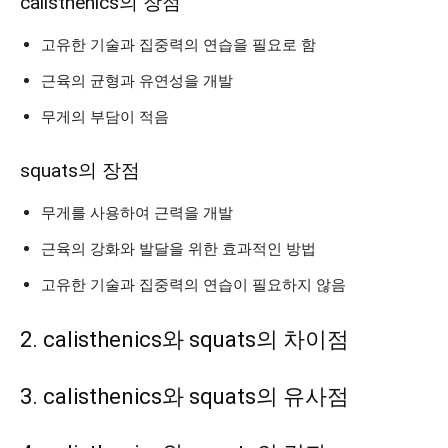
calisthenics의 장점
고유한 기술과 집중력의 연습을 필요로 함
근육의 균형과 유연성을 개발
무게의 부담이 적음
squats의 장점
무게를 사용하여 근력을 개발
근육의 강화와 발달을 위한 효과적인 방법
고유한 기술과 집중력의 연습이 필요하지 않음
2. calisthenics와 squats의 차이점
3. calisthenics와 squats의 유사점