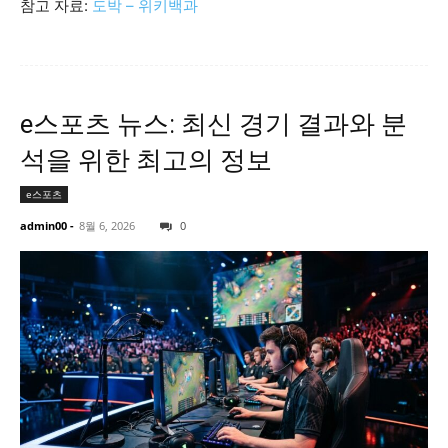
참고 자료:
도박 – 위키백과
e스포츠 뉴스: 최신 경기 결과와 분
석을 위한 최고의 정보
e스포츠
admin00
-
8월 6, 2026
0