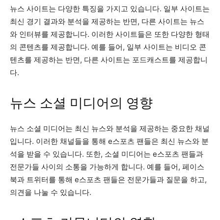
뉴스 사이트는 다양한 특징을 가지고 있습니다. 일부 사이트는
최신 경기 결과와 분석을 제공하는 반면, 다른 사이트는 뉴스
와 인터뷰를 제공합니다. 이러한 사이트들은 또한 다양한 형태
의 콘텐츠를 제공합니다. 예를 들어, 일부 사이트는 비디오 콘
텐츠를 제공하는 반면, 다른 사이트는 포드캐스트를 제공합니
다.
뉴스 소셜 미디어의 영향
뉴스 소셜 미디어는 최신 뉴스와 분석을 제공하는 중요한 채널
입니다. 이러한 채널들을 통해 e스포츠 팬들은 최신 뉴스와 분
석을 받을 수 있습니다. 또한, 소셜 미디어는 e스포츠 팬들과
전문가들 사이의 소통을 가능하게 합니다. 예를 들어, 페이스
북과 트위터를 통해 e스포츠 팬들은 전문가들과 질문을 하고,
의견을 나눌 수 있습니다.