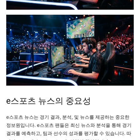
e스포츠 뉴스의 중요성
e스포츠 뉴스는 경기 결과, 분석, 및 뉴스를 제공하는 중요한
정보원입니다. e스포츠 팬들은 최신 뉴스와 분석을 통해 경기
결과를 예측하고, 팀과 선수의 성과를 평가할 수 있습니다. 따