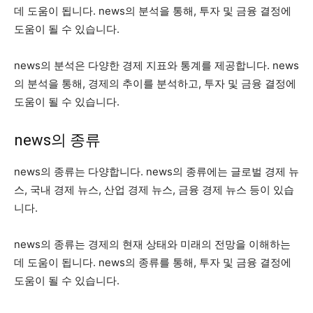
데 도움이 됩니다. news의 분석을 통해, 투자 및 금융 결정에
도움이 될 수 있습니다.
news의 분석은 다양한 경제 지표와 통계를 제공합니다. news
의 분석을 통해, 경제의 추이를 분석하고, 투자 및 금융 결정에
도움이 될 수 있습니다.
news의 종류
news의 종류는 다양합니다. news의 종류에는 글로벌 경제 뉴
스, 국내 경제 뉴스, 산업 경제 뉴스, 금융 경제 뉴스 등이 있습
니다.
news의 종류는 경제의 현재 상태와 미래의 전망을 이해하는
데 도움이 됩니다. news의 종류를 통해, 투자 및 금융 결정에
도움이 될 수 있습니다.