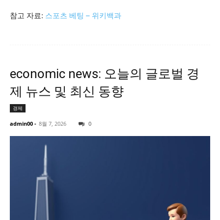
참고 자료:
스포츠 베팅 – 위키백과
economic news: 오늘의 글로벌 경
제 뉴스 및 최신 동향
경제
admin00
-
8월 7, 2026
0