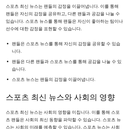
스포츠 최신 뉴스는 팬들의 감정을 이끌어냅니다. 이를 통해
팬들은 자신의 감정을 공유하고, 다른 팬들과 공감을 나눌 수
있습니다. 스포츠 뉴스를 통해 팬들은 자신이 좋아하는 팀이나
선수에 대한 감정을 표현할 수 있습니다.
팬들은 스포츠 뉴스를 통해 자신의 감정을 공유할 수 있습
니다.
팬들은 다른 팬들과 스포츠 뉴스를 통해 공감을 나눌 수 있
습니다.
스포츠 뉴스는 팬들의 감정을 이끌어냅니다.
스포츠 최신 뉴스와 사회의 영향
스포츠 최신 뉴스는 사회의 영향을 미칩니다. 이를 통해 스포
츠 팬들은 사회의 최신 동향을 파악할 수 있습니다. 스포츠 뉴
스는 사회의 미래를 예측할 수 있습니다. 스포츠 뉴스는 사회