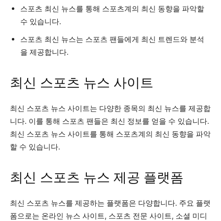
스포츠 최신 뉴스를 통해 스포츠계의 최신 동향을 파악할
수 있습니다.
스포츠 최신 뉴스는 스포츠 팬들에게 최신 트렌드와 분석
을 제공합니다.
최신 스포츠 뉴스 사이트
최신 스포츠 뉴스 사이트는 다양한 종목의 최신 뉴스를 제공합
니다. 이를 통해 스포츠 팬들은 최신 정보를 얻을 수 있습니다.
최신 스포츠 뉴스 사이트를 통해 스포츠계의 최신 동향을 파악
할 수 있습니다.
최신 스포츠 뉴스 제공 플랫폼
최신 스포츠 뉴스를 제공하는 플랫폼은 다양합니다. 주요 플랫
폼으로는 온라인 뉴스 사이트, 스포츠 전문 사이트, 소셜 미디