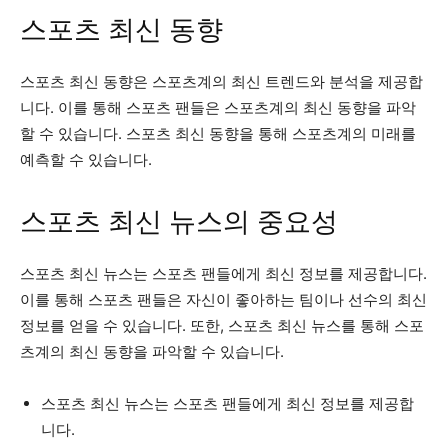
스포츠 최신 동향
스포츠 최신 동향은 스포츠계의 최신 트렌드와 분석을 제공합
니다. 이를 통해 스포츠 팬들은 스포츠계의 최신 동향을 파악
할 수 있습니다. 스포츠 최신 동향을 통해 스포츠계의 미래를
예측할 수 있습니다.
스포츠 최신 뉴스의 중요성
스포츠 최신 뉴스는 스포츠 팬들에게 최신 정보를 제공합니다.
이를 통해 스포츠 팬들은 자신이 좋아하는 팀이나 선수의 최신
정보를 얻을 수 있습니다. 또한, 스포츠 최신 뉴스를 통해 스포
츠계의 최신 동향을 파악할 수 있습니다.
스포츠 최신 뉴스는 스포츠 팬들에게 최신 정보를 제공합
니다.