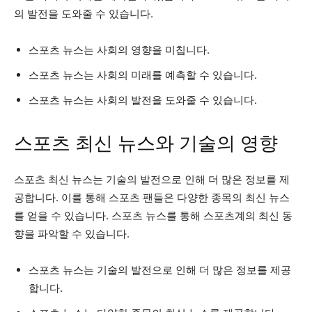
의 발전을 도와줄 수 있습니다.
스포츠 뉴스는 사회의 영향을 미칩니다.
스포츠 뉴스는 사회의 미래를 예측할 수 있습니다.
스포츠 뉴스는 사회의 발전을 도와줄 수 있습니다.
스포츠 최신 뉴스와 기술의 영향
스포츠 최신 뉴스는 기술의 발전으로 인해 더 많은 정보를 제
공합니다. 이를 통해 스포츠 팬들은 다양한 종목의 최신 뉴스
를 얻을 수 있습니다. 스포츠 뉴스를 통해 스포츠계의 최신 동
향을 파악할 수 있습니다.
스포츠 뉴스는 기술의 발전으로 인해 더 많은 정보를 제공
합니다.