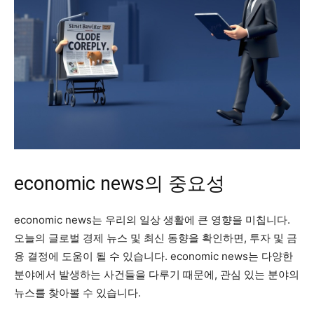
economic news의 중요성
economic news는 우리의 일상 생활에 큰 영향을 미칩니다.
오늘의 글로벌 경제 뉴스 및 최신 동향을 확인하면, 투자 및 금
융 결정에 도움이 될 수 있습니다. economic news는 다양한
분야에서 발생하는 사건들을 다루기 때문에, 관심 있는 분야의
뉴스를 찾아볼 수 있습니다.