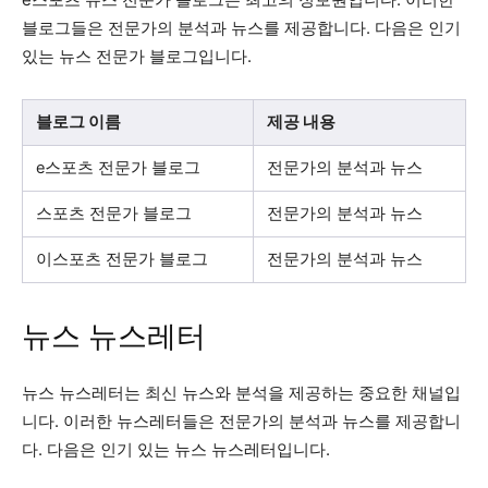
블로그들은 전문가의 분석과 뉴스를 제공합니다. 다음은 인기
있는 뉴스 전문가 블로그입니다.
블로그 이름
제공 내용
e스포츠 전문가 블로그
전문가의 분석과 뉴스
스포츠 전문가 블로그
전문가의 분석과 뉴스
이스포츠 전문가 블로그
전문가의 분석과 뉴스
뉴스 뉴스레터
뉴스 뉴스레터는 최신 뉴스와 분석을 제공하는 중요한 채널입
니다. 이러한 뉴스레터들은 전문가의 분석과 뉴스를 제공합니
다. 다음은 인기 있는 뉴스 뉴스레터입니다.