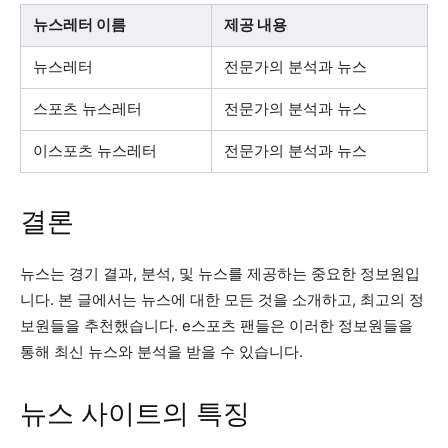
뉴스레터 이름
제공 내용
뉴스레터
전문가의 분석과 뉴스
스포츠 뉴스레터
전문가의 분석과 뉴스
이스포츠 뉴스레터
전문가의 분석과 뉴스
결론
뉴스는 경기 결과, 분석, 및 뉴스를 제공하는 중요한 정보원입
니다. 본 글에서는 뉴스에 대한 모든 것을 소개하고, 최고의 정
보원들을 추천했습니다. e스포츠 팬들은 이러한 정보원들을
통해 최신 뉴스와 분석을 받을 수 있습니다.
뉴스 사이트의 특징