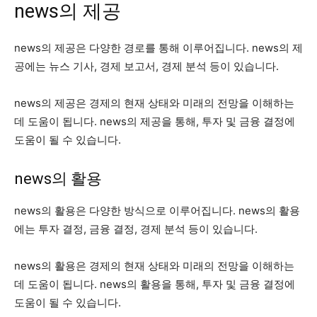
news의 제공
news의 제공은 다양한 경로를 통해 이루어집니다. news의 제
공에는 뉴스 기사, 경제 보고서, 경제 분석 등이 있습니다.
news의 제공은 경제의 현재 상태와 미래의 전망을 이해하는
데 도움이 됩니다. news의 제공을 통해, 투자 및 금융 결정에
도움이 될 수 있습니다.
news의 활용
news의 활용은 다양한 방식으로 이루어집니다. news의 활용
에는 투자 결정, 금융 결정, 경제 분석 등이 있습니다.
news의 활용은 경제의 현재 상태와 미래의 전망을 이해하는
데 도움이 됩니다. news의 활용을 통해, 투자 및 금융 결정에
도움이 될 수 있습니다.