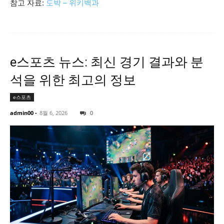
참고 자료:
도박 – 위키백과
e스포츠 뉴스: 최신 경기 결과와 분
석을 위한 최고의 정보
e스포츠
admin00
-
8월 6, 2026
0