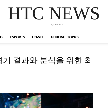
HTC NEWS
Today news
TS
ESPORTS
TRAVEL
GENERAL TOPICS
경기 결과와 분석을 위한 최