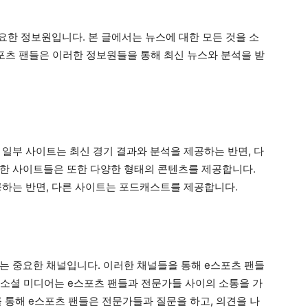
중요한 정보원입니다. 본 글에서는 뉴스에 대한 모든 것을 소
포츠 팬들은 이러한 정보원들을 통해 최신 뉴스와 분석을 받
 일부 사이트는 최신 경기 결과와 분석을 제공하는 반면, 다
한 사이트들은 또한 다양한 형태의 콘텐츠를 제공합니다.
공하는 반면, 다른 사이트는 포드캐스트를 제공합니다.
는 중요한 채널입니다. 이러한 채널들을 통해 e스포츠 팬들
, 소셜 미디어는 e스포츠 팬들과 전문가들 사이의 소통을 가
 통해 e스포츠 팬들은 전문가들과 질문을 하고, 의견을 나