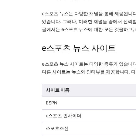
e스포츠 뉴스는 다양한 채널을 통해 제공됩니다.
있습니다. 그러나, 이러한 채널들 중에서 신뢰할
글에서는 e스포츠 뉴스에 대한 모든 것을하고,
e스포츠 뉴스 사이트
e스포츠 뉴스 사이트는 다양한 종류가 있습니다
다른 사이트는 뉴스와 인터뷰를 제공합니다. 다
사이트 이름
ESPN
e스포츠 인사이더
스포츠조선