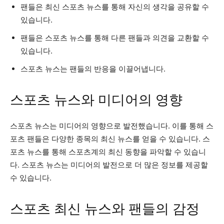
팬들은 최신 스포츠 뉴스를 통해 자신의 생각을 공유할 수
있습니다.
팬들은 스포츠 뉴스를 통해 다른 팬들과 의견을 교환할 수
있습니다.
스포츠 뉴스는 팬들의 반응을 이끌어냅니다.
스포츠 뉴스와 미디어의 영향
스포츠 뉴스는 미디어의 영향으로 발전했습니다. 이를 통해 스
포츠 팬들은 다양한 종목의 최신 뉴스를 얻을 수 있습니다. 스
포츠 뉴스를 통해 스포츠계의 최신 동향을 파악할 수 있습니
다. 스포츠 뉴스는 미디어의 발전으로 더 많은 정보를 제공할
수 있습니다.
스포츠 최신 뉴스와 팬들의 감정