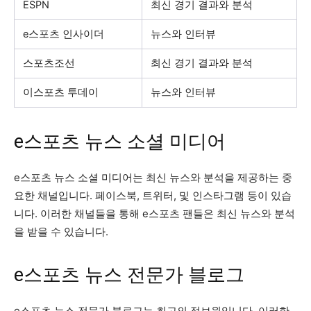
ESPN
최신 경기 결과와 분석
e스포츠 인사이더
뉴스와 인터뷰
스포츠조선
최신 경기 결과와 분석
이스포츠 투데이
뉴스와 인터뷰
e스포츠 뉴스 소셜 미디어
e스포츠 뉴스 소셜 미디어는 최신 뉴스와 분석을 제공하는 중
요한 채널입니다. 페이스북, 트위터, 및 인스타그램 등이 있습
니다. 이러한 채널들을 통해 e스포츠 팬들은 최신 뉴스와 분석
을 받을 수 있습니다.
e스포츠 뉴스 전문가 블로그
e스포츠 뉴스 전문가 블로그는 최고의 정보원입니다. 이러한