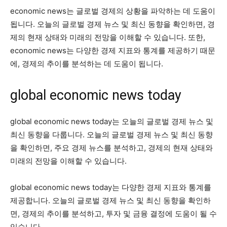
economic news는 글로벌 경제의 상황을 파악하는 데 도움이
됩니다. 오늘의 글로벌 경제 뉴스 및 최신 동향을 확인하면, 경
제의 현재 상태와 미래의 전망을 이해할 수 있습니다. 또한,
economic news는 다양한 경제 지표와 통계를 제공하기 때문
에, 경제의 추이를 분석하는 데 도움이 됩니다.
global economic news today
global economic news today는 오늘의 글로벌 경제 뉴스 및
최신 동향을 다룹니다. 오늘의 글로벌 경제 뉴스 및 최신 동향
을 확인하면, 주요 경제 뉴스를 분석하고, 경제의 현재 상태와
미래의 전망을 이해할 수 있습니다.
global economic news today는 다양한 경제 지표와 통계를
제공합니다. 오늘의 글로벌 경제 뉴스 및 최신 동향을 확인하
면, 경제의 추이를 분석하고, 투자 및 금융 결정에 도움이 될 수
있습니다.