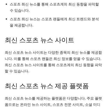
스포츠 최신 뉴스를 통해 스포츠계의 최신 동향을 파악할
수 있습니다.
스포츠 최신 뉴스는 스포츠 팬들에게 최신 트렌드와 분석
을 제공합니다.
최신 스포츠 뉴스 사이트
최신 스포츠 뉴스 사이트는 다양한 종목의 최신 뉴스를 제공합
니다. 이를 통해 스포츠 팬들은 최신 정보를 얻을 수 있습니다.
최신 스포츠 뉴스 사이트를 통해 스포츠계의 최신 동향을 파악
할 수 있습니다.
최신 스포츠 뉴스 제공 플랫폼
최신 스포츠 뉴스를 제공하는 플랫폼은 다양합니다. 주요 플랫
폼으로는 온라인 뉴스 사이트, 스포츠 전문 사이트, 소셜 미디