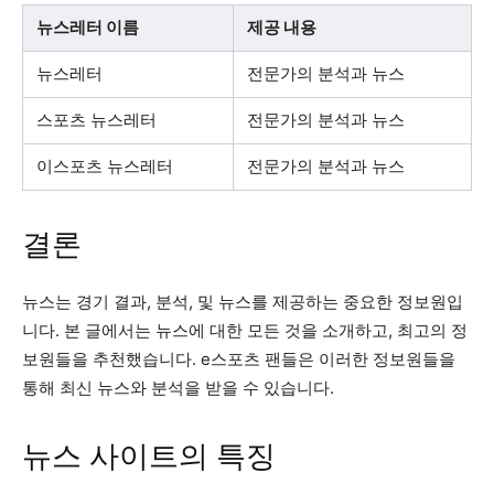
뉴스레터 이름
제공 내용
뉴스레터
전문가의 분석과 뉴스
스포츠 뉴스레터
전문가의 분석과 뉴스
이스포츠 뉴스레터
전문가의 분석과 뉴스
결론
뉴스는 경기 결과, 분석, 및 뉴스를 제공하는 중요한 정보원입
니다. 본 글에서는 뉴스에 대한 모든 것을 소개하고, 최고의 정
보원들을 추천했습니다. e스포츠 팬들은 이러한 정보원들을
통해 최신 뉴스와 분석을 받을 수 있습니다.
뉴스 사이트의 특징