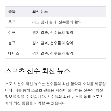
종목
최신 뉴스
축구
리그 경기 결과, 선수들의 활약
야구
경기 결과, 선수들의 활약
농구
경기 결과, 선수들의 활약
테니스
경기 결과, 선수들의 활약
스포츠 선수 최신 뉴스
스포츠 선수 최신 뉴스는 선수들의 최신 활약과 소식을 제공합
니다. 이를 통해 스포츠 팬들은 자신이 좋아하는 선수의 최신
정보를 얻을 수 있습니다. 선수들의 최신 뉴스를 통해 스포츠
계의 최신 동향을 파악할 수 있습니다.