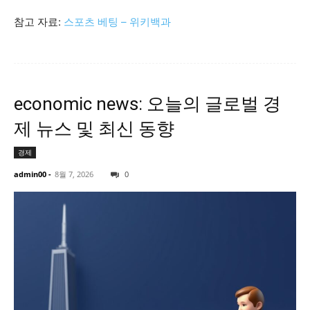
참고 자료:
스포츠 베팅 – 위키백과
economic news: 오늘의 글로벌 경
제 뉴스 및 최신 동향
경제
admin00
-
8월 7, 2026
0