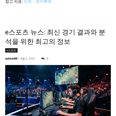
참고 자료:
도박 – 위키백과
e스포츠 뉴스: 최신 경기 결과와 분
석을 위한 최고의 정보
e스포츠
admin00
-
8월 6, 2026
0