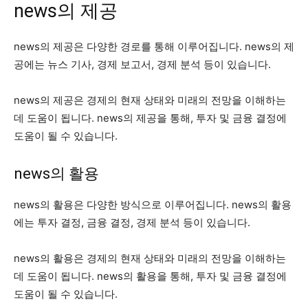
news의 제공
news의 제공은 다양한 경로를 통해 이루어집니다. news의 제
공에는 뉴스 기사, 경제 보고서, 경제 분석 등이 있습니다.
news의 제공은 경제의 현재 상태와 미래의 전망을 이해하는
데 도움이 됩니다. news의 제공을 통해, 투자 및 금융 결정에
도움이 될 수 있습니다.
news의 활용
news의 활용은 다양한 방식으로 이루어집니다. news의 활용
에는 투자 결정, 금융 결정, 경제 분석 등이 있습니다.
news의 활용은 경제의 현재 상태와 미래의 전망을 이해하는
데 도움이 됩니다. news의 활용을 통해, 투자 및 금융 결정에
도움이 될 수 있습니다.