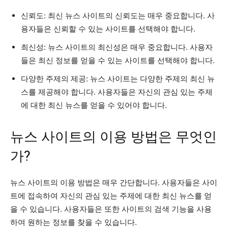
신뢰도: 최신 뉴스 사이트의 신뢰도는 매우 중요합니다. 사
용자들은 신뢰할 수 있는 사이트를 선택해야 합니다.
최신성: 뉴스 사이트의 최신성은 매우 중요합니다. 사용자
들은 최신 정보를 얻을 수 있는 사이트를 선택해야 합니다.
다양한 주제의 제공: 뉴스 사이트는 다양한 주제의 최신 뉴
스를 제공해야 합니다. 사용자들은 자신의 관심 있는 주제
에 대한 최신 뉴스를 얻을 수 있어야 합니다.
뉴스 사이트의 이용 방법은 무엇인
가?
뉴스 사이트의 이용 방법은 매우 간단합니다. 사용자들은 사이
트에 접속하여 자신의 관심 있는 주제에 대한 최신 뉴스를 얻
을 수 있습니다. 사용자들은 또한 사이트의 검색 기능을 사용
하여 원하는 정보를 찾을 수 있습니다.