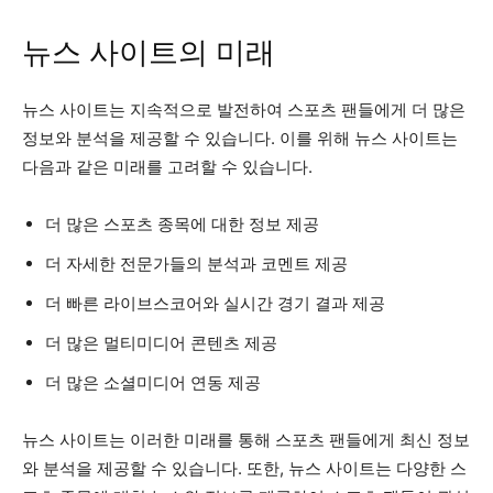
뉴스 사이트의 미래
뉴스 사이트는 지속적으로 발전하여 스포츠 팬들에게 더 많은
정보와 분석을 제공할 수 있습니다. 이를 위해 뉴스 사이트는
다음과 같은 미래를 고려할 수 있습니다.
더 많은 스포츠 종목에 대한 정보 제공
더 자세한 전문가들의 분석과 코멘트 제공
더 빠른 라이브스코어와 실시간 경기 결과 제공
더 많은 멀티미디어 콘텐츠 제공
더 많은 소셜미디어 연동 제공
뉴스 사이트는 이러한 미래를 통해 스포츠 팬들에게 최신 정보
와 분석을 제공할 수 있습니다. 또한, 뉴스 사이트는 다양한 스