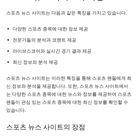
스포츠 뉴스 사이트는 다음과 같은 특징을 가지고 있습니다.
다양한 스포츠 종목에 대한 정보 제공
전문가들의 분석과 코멘트 제공
라이브스코어와 실시간 경기 결과 제공
최신 정보와 분석 제공
스포츠 뉴스 사이트는 이러한 특징을 통해 스포츠 팬들에게 최
신 정보와 분석을 제공합니다. 또한, 스포츠 뉴스 사이트에서
는 다양한 스포츠 종목에 대한 뉴스와 정보를 제공하여 스포츠
팬들이 관심 있는 스포츠 종목에 대한 최신 정보를 확인할 수
있습니다.
스포츠 뉴스 사이트의 장점