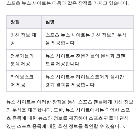
스포츠 뉴스 사이트는 다음과 같은 장점을 가지고 있습니다.
장점
설명
최신 정보 제
스포츠 뉴스 사이트는 최신 정보와 분석
공
을 제공합니다.
전문가들의
뉴스 사이트는 전문가들의 분석과 코멘
분석 제공
트를 제공합니다.
라이브스코
뉴스 사이트는 라이브스코어와 실시간
어 제공
경기 결과를 제공합니다.
뉴스 사이트는 이러한 장점을 통해 스포츠 팬들에게 최신 정보
와 분석을 제공합니다. 또한, 뉴스 사이트에서는 다양한 스포
츠 종목에 대한 뉴스와 정보를 제공하여 스포츠 팬들이 관심
있는 스포츠 종목에 대한 최신 정보를 확인할 수 있습니다.