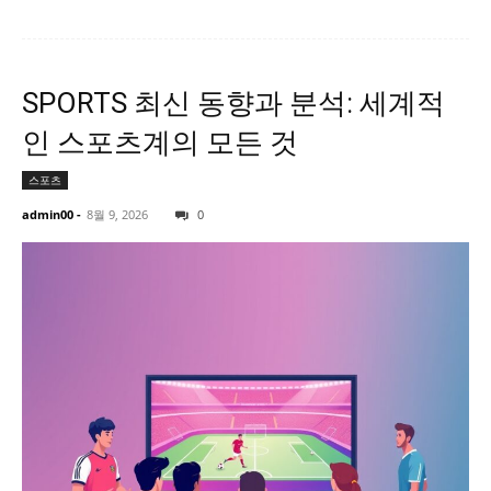
SPORTS 최신 동향과 분석: 세계적
인 스포츠계의 모든 것
스포츠
admin00
-
8월 9, 2026
0