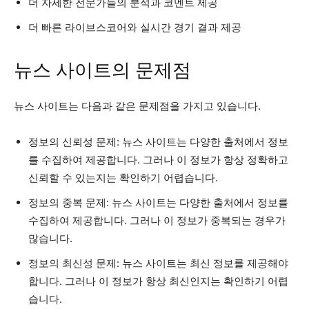
더 자세한 전문가들의 분석과 코멘트 제공
더 빠른 라이브스코어와 실시간 경기 결과 제공
뉴스 사이트의 문제점
뉴스 사이트는 다음과 같은 문제점을 가지고 있습니다.
정보의 신뢰성 문제: 뉴스 사이트는 다양한 출처에서 정보
를 수집하여 제공합니다. 그러나 이 정보가 항상 정확하고
신뢰할 수 있는지는 확인하기 어렵습니다.
정보의 중복 문제: 뉴스 사이트는 다양한 출처에서 정보를
수집하여 제공합니다. 그러나 이 정보가 중복되는 경우가
많습니다.
정보의 최신성 문제: 뉴스 사이트는 최신 정보를 제공해야
합니다. 그러나 이 정보가 항상 최신인지는 확인하기 어렵
습니다.