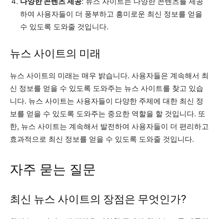
다양한 콘텐츠 제공
: 뉴스 사이트는 다양한 콘텐츠를 제공
하여 사용자들이 더 풍부하고 흥미로운 최신 정보를 얻을
수 있도록 도와줄 것입니다.
뉴스 사이트의 미래
뉴스 사이트의 미래는 매우 밝습니다. 사용자들은 계속해서 최
신 정보를 얻을 수 있도록 도와주는 뉴스 사이트를 찾고 있습
니다. 뉴스 사이트는 사용자들이 다양한 주제에 대한 최신 정
보를 얻을 수 있도록 도와주는 중요한 역할을 할 것입니다. 또
한, 뉴스 사이트는 계속해서 발전하여 사용자들이 더 편리하고
효과적으로 최신 정보를 얻을 수 있도록 도와줄 것입니다.
자주 묻는 질문
최신 뉴스 사이트의 장점은 무엇인가?