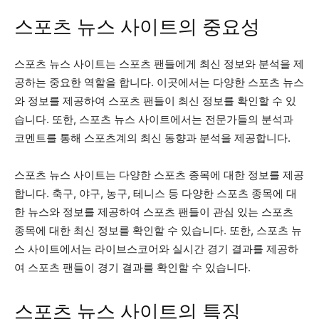
스포츠 뉴스 사이트의 중요성
스포츠 뉴스 사이트는 스포츠 팬들에게 최신 정보와 분석을 제
공하는 중요한 역할을 합니다. 이곳에서는 다양한 스포츠 뉴스
와 정보를 제공하여 스포츠 팬들이 최신 정보를 확인할 수 있
습니다. 또한, 스포츠 뉴스 사이트에서는 전문가들의 분석과
코멘트를 통해 스포츠계의 최신 동향과 분석을 제공합니다.
스포츠 뉴스 사이트는 다양한 스포츠 종목에 대한 정보를 제공
합니다. 축구, 야구, 농구, 테니스 등 다양한 스포츠 종목에 대
한 뉴스와 정보를 제공하여 스포츠 팬들이 관심 있는 스포츠
종목에 대한 최신 정보를 확인할 수 있습니다. 또한, 스포츠 뉴
스 사이트에서는 라이브스코어와 실시간 경기 결과를 제공하
여 스포츠 팬들이 경기 결과를 확인할 수 있습니다.
스포츠 뉴스 사이트의 특징