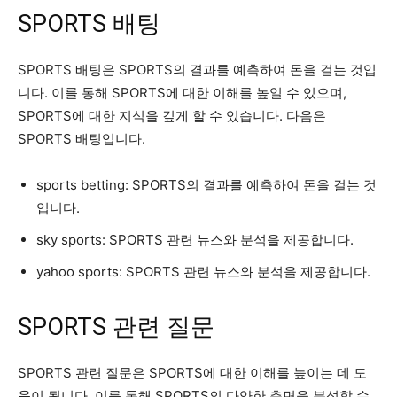
SPORTS 배팅
SPORTS 배팅은 SPORTS의 결과를 예측하여 돈을 걸는 것입
니다. 이를 통해 SPORTS에 대한 이해를 높일 수 있으며,
SPORTS에 대한 지식을 깊게 할 수 있습니다. 다음은
SPORTS 배팅입니다.
sports betting: SPORTS의 결과를 예측하여 돈을 걸는 것
입니다.
sky sports: SPORTS 관련 뉴스와 분석을 제공합니다.
yahoo sports: SPORTS 관련 뉴스와 분석을 제공합니다.
SPORTS 관련 질문
SPORTS 관련 질문은 SPORTS에 대한 이해를 높이는 데 도
움이 됩니다. 이를 통해 SPORTS의 다양한 측면을 분석할 수