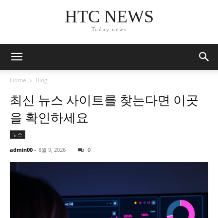
HTC NEWS
Today news
Home
Blog
최신 뉴스 사이트를 찾는다면 이곳
을 확인하세요
뉴스
admin00
-
8월 9, 2026
0