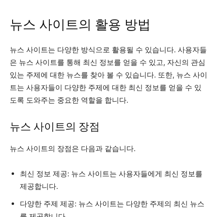
뉴스 사이트의 활용 방법
뉴스 사이트는 다양한 방식으로 활용될 수 있습니다. 사용자들
은 뉴스 사이트를 통해 최신 정보를 얻을 수 있고, 자신의 관심
있는 주제에 대한 뉴스를 찾아 볼 수 있습니다. 또한, 뉴스 사이
트는 사용자들이 다양한 주제에 대한 최신 정보를 얻을 수 있
도록 도와주는 중요한 역할을 합니다.
뉴스 사이트의 장점
뉴스 사이트의 장점은 다음과 같습니다.
최신 정보 제공: 뉴스 사이트는 사용자들에게 최신 정보를
제공합니다.
다양한 주제 제공: 뉴스 사이트는 다양한 주제의 최신 뉴스
를 제공합니다.