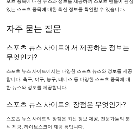
포츠 종목에 대한 뉴스와 정보를 제공하여 스포츠 팬들이 관심
있는 스포츠 종목에 대한 최신 정보를 확인할 수 있습니다.
자주 묻는 질문
스포츠 뉴스 사이트에서 제공하는 정보는
무엇인가?
스포츠 뉴스 사이트에서는 다양한 스포츠 뉴스와 정보를 제공
합니다. 축구, 야구, 농구, 테니스 등 다양한 스포츠 종목에 대
한 뉴스와 정보를 제공합니다.
스포츠 뉴스 사이트의 장점은 무엇인가?
스포츠 뉴스 사이트의 장점은 최신 정보 제공, 전문가들의 분
석 제공, 라이브스코어 제공 등입니다.