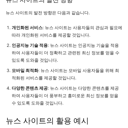
뉴스 사이트의 발전 방향은 다음과 같습니다.
개인화된 서비스
: 뉴스 사이트는 사용자들의 관심과 필요에
따라 개인화된 서비스를 제공할 것입니다.
인공지능 기술 적용
: 뉴스 사이트는 인공지능 기술을 적용
하여 사용자들이 더 정확하고 관련된 최신 정보를 얻을 수
있도록 도와줄 것입니다.
모바일 최적화
: 뉴스 사이트는 모바일 사용자들을 위해 최
적화된 서비스를 제공할 것입니다.
다양한 콘텐츠 제공
: 뉴스 사이트는 다양한 콘텐츠를 제공
하여 사용자들이 더 풍부하고 흥미로운 최신 정보를 얻을
수 있도록 도와줄 것입니다.
뉴스 사이트의 활용 예시